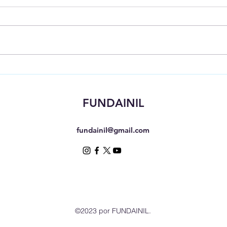
Articulación en AHS y promoción de la
Fundai
higiene en La Guaira
Amigab
FUNDAINIL
fundainil@gmail.com
©2023 por FUNDAINIL.