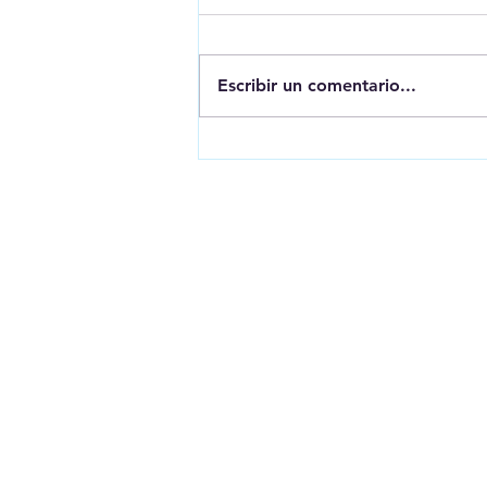
Escribir un comentario...
Promoviendo la salud y la protección
infantil en los Espacios Amigables