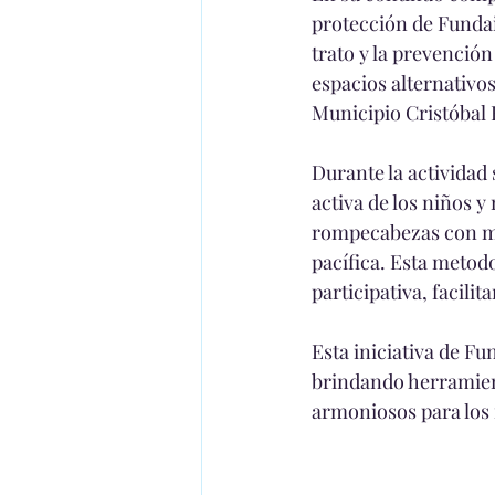
protección de Fundain
trato y la prevención
espacios alternativos
Municipio Cristóbal 
Durante la actividad
activa de los niños y
rompecabezas con men
pacífica. Esta metod
participativa, facili
Esta iniciativa de Fu
brindando herramient
armoniosos para los 