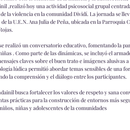
il ,realizó hoy una actividad psicosocial grupal centrad
 de la violencia en la comunidad Dividí. La jornada se llev
 de la U.E.N. Ana Julia de Peña, ubicada en la Parroquia C
Rojas.
 se realizó un conversatorio educativo, fomentando la par
 niñas . Como parte de las dinámicas, se incluyó el armad
sajes claves sobre el buen trato e imágenes alusivas a 
ología lúdica permitió abordar temas sensibles de una for
tando la comprensión y el diálogo entre los participantes.
ndainil busca fortalecer los valores de respeto y sana con
as prácticas para la construcción de entornos más segu
niños, niñas y adolescentes de la comunidades