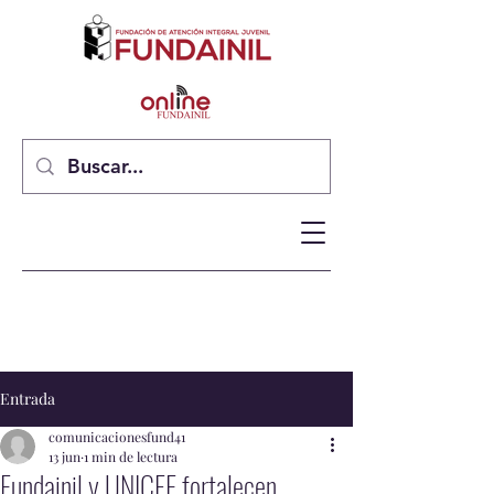
Entrada
comunicacionesfund41
13 jun
1 min de lectura
Fundainil y UNICEF fortalecen