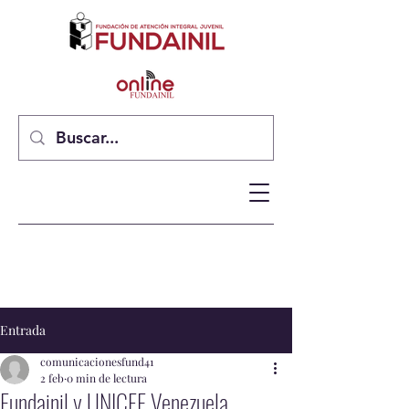
Entrada
comunicacionesfund41
2 feb
0 min de lectura
Fundainil y UNICEF Venezuela