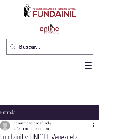
Entrada
comunicacionesfund41
2 feb
1 min de lectura
Fundainil y UNICEF Venezuela