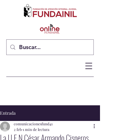
Entrada
comunicacionesfund41
2 feb
1 min de lectura
La U.E.N César Armando Cisneros