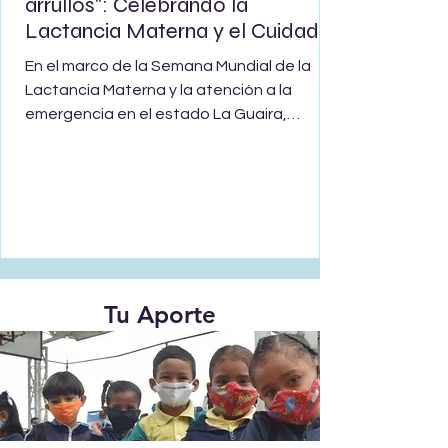
arrullos": Celebrando la
Lactancia Materna y el Cuidado
Sensible
En el marco de la Semana Mundial de la
Lactancia Materna y la atención a la
emergencia en el estado La Guaira,
Fundainil y UNICEF desarrollaron la jornada
especial "Entre versos, canciones y
arrullos" en las instalaciones del Estadio
César Nieves, en Catia La Mar. Bajo el
enfoque de Cuidado para el Desarrollo
Infantil (CDI), componente del área de
Educación, el encuentro transformó la sala
de lactancia de los "Espacios Amigables"
Tu Aporte
en un entorno de encuentro armónico y
cálido.