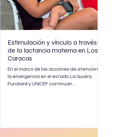
Estimulación y vínculo a través
de la lactancia materna en Los
Caracas
En el marco de las acciones de atención a
la emergencia en el estado La Guaira,
Fundainil y UNICEF continúan
acompañando a las familias en los
campamentos transitorios de la región a
través de la iniciativa "Espacios Amigables".
En el Campamento Transitorio Los
Caracas, se facilitó la jornada
"Estimulación y Vínculo a través de la
Lactancia", ofreciendo a las madres un