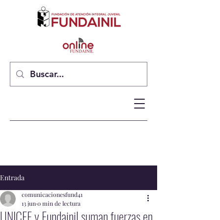
Entrada
comunicacionesfund41
13 jun
0 min de lectura
UNICEF y Fundainil suman fuerzas en