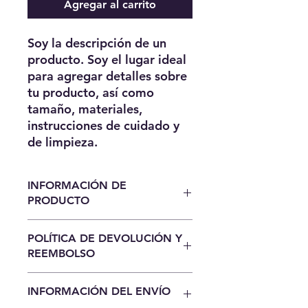
Agregar al carrito
Soy la descripción de un 
producto. Soy el lugar ideal 
para agregar detalles sobre 
tu producto, así como 
tamaño, materiales, 
instrucciones de cuidado y 
de limpieza.
INFORMACIÓN DE
PRODUCTO
Soy la descripción de un producto.
POLÍTICA DE DEVOLUCIÓN Y
Soy el lugar ideal para agregar
REEMBOLSO
detalles sobre tu producto, así
como tamaño, materiales,
Soy una política de devolución y
instrucciones de cuidado y de
INFORMACIÓN DEL ENVÍO
reembolso. Una oportunidad ideal
limpieza. Es también un lugar ideal