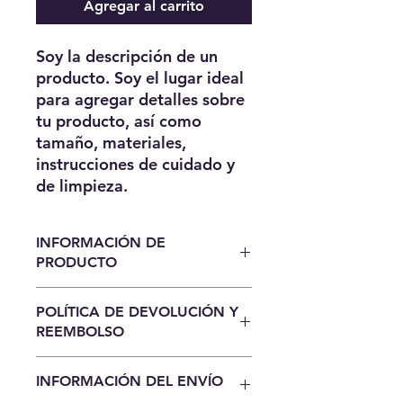
Agregar al carrito
Soy la descripción de un 
producto. Soy el lugar ideal 
para agregar detalles sobre 
tu producto, así como 
tamaño, materiales, 
instrucciones de cuidado y 
de limpieza.
INFORMACIÓN DE
PRODUCTO
Soy la descripción de un producto.
POLÍTICA DE DEVOLUCIÓN Y
Soy el lugar ideal para agregar
REEMBOLSO
detalles sobre tu producto, así
como tamaño, materiales,
Soy una política de devolución y
instrucciones de cuidado y de
INFORMACIÓN DEL ENVÍO
reembolso. Una oportunidad ideal
limpieza. Es también un lugar ideal