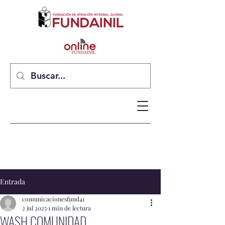
Entrada
comunicacionesfund41
2 jul 2025
1 min de lectura
WASH COMUNIDAD